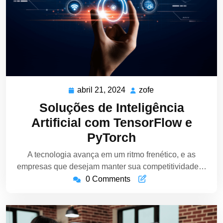
abril 21, 2024
zofe
abril
zofe
21,
Soluções de Inteligência
2024
Artificial com TensorFlow e
PyTorch
A tecnologia avança em um ritmo frenético, e as
empresas que desejam manter sua competitividade…
0 Comments