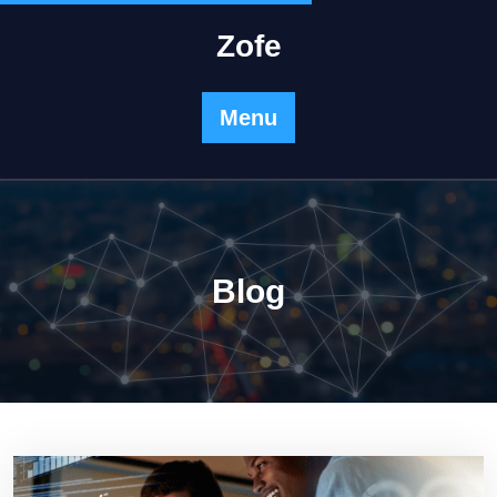
Skip
to
Zofe
content
Menu
Blog