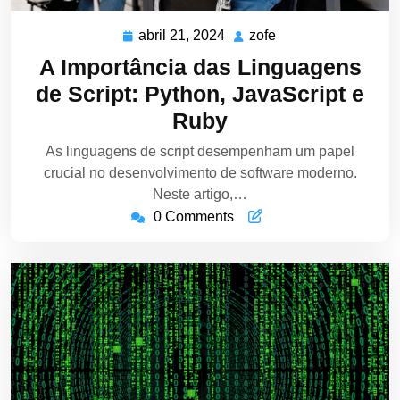
abril 21, 2024
zofe
abril
zofe
21,
A Importância das Linguagens
2024
de Script: Python, JavaScript e
Ruby
As linguagens de script desempenham um papel
crucial no desenvolvimento de software moderno.
Neste artigo,…
0 Comments