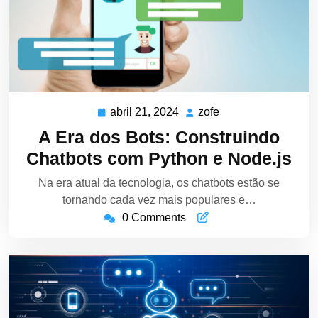
abril 21, 2024
zofe
abril
zofe
21,
A Era dos Bots: Construindo
2024
Chatbots com Python e Node.js
Na era atual da tecnologia, os chatbots estão se
tornando cada vez mais populares e…
0 Comments