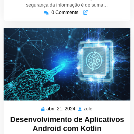
segurança da informação é de suma…
0 Comments
abril 21, 2024
zofe
abril
zofe
21,
Desenvolvimento de Aplicativos
2024
Android com Kotlin