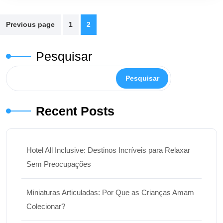
Paginação
Previous page
1
2
de
posts
Pesquisar
Pesquisar
Recent Posts
Hotel All Inclusive: Destinos Incríveis para Relaxar
Sem Preocupações
Miniaturas Articuladas: Por Que as Crianças Amam
Colecionar?