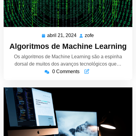
abril 21, 2024
zofe
abril
zofe
21,
Algoritmos de Machine Learning
2024
Os algoritmos de Machine Learning são a espinha
dorsal de muitos dos avanços tecnológicos que…
0 Comments