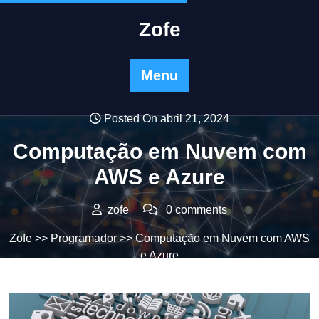
Skip
to
Zofe
content
Menu
Posted On abril 21, 2024
Computação em Nuvem com
AWS e Azure
zofe
0 comments
Zofe
>>
Programador
>> Computação em Nuvem com AWS
e Azure