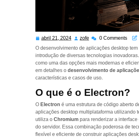
abril 21, 2024
abril
zofe
zofe
0 Comments
21,
O desenvolvimento de aplicações desktop tem 
2024
introdução de diversas tecnologias inovadoras.
como uma das opções mais modernas e eficient
em detalhes o
desenvolvimento de aplicaçõ
características e casos de uso.
O que é o Electron?
O
Electron
é uma estrutura de código aberto d
aplicações desktop multiplataforma utilizand
utiliza o
Chromium
para renderizar a interface
do servidor. Essa combinação poderosa de te
flexível e eficiente de construir aplicações des