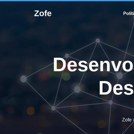
Skip
to
Zofe
Polít
content
Desenvo
Des
Zofe