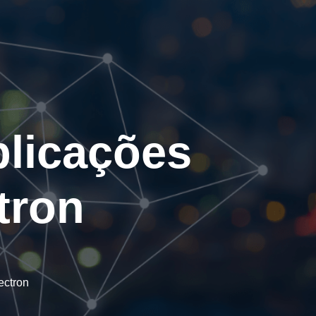
licações
tron
ectron