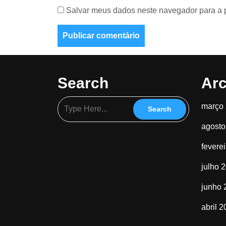
Salvar meus dados neste navegador para a 
Search
Arc
março
agosto
fevere
julho 
junho 
abril 