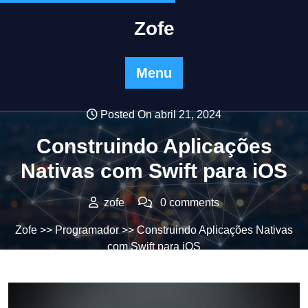
Skip
to
Zofe
content
Menu
Posted On abril 21, 2024
Construindo Aplicações
Nativas com Swift para iOS
zofe
0 comments
Zofe
>>
Programador
>> Construindo Aplicações Nativas
com Swift para iOS