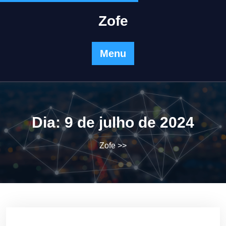
Skip
to
Zofe
content
Menu
Dia:
9 de julho de 2024
Zofe
>>