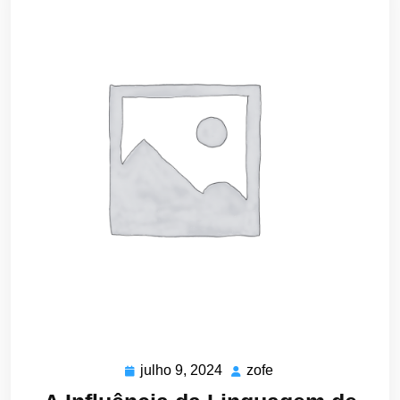
julho 9, 2024
zofe
julho
zofe
9,