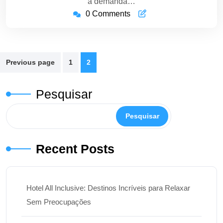
a demanda…
0 Comments
Paginação
Previous page
1
2
de
posts
Pesquisar
Pesquisar
Recent Posts
Hotel All Inclusive: Destinos Incríveis para Relaxar
Sem Preocupações