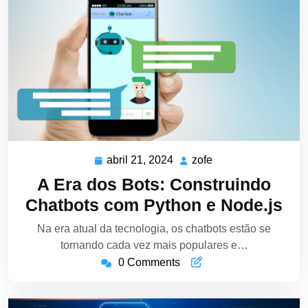
abril 21, 2024
zofe
abril
zofe
21,
A Era dos Bots: Construindo
2024
Chatbots com Python e Node.js
Na era atual da tecnologia, os chatbots estão se
tornando cada vez mais populares e…
0 Comments