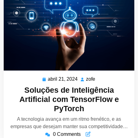
abril 21, 2024
zofe
abril
zofe
21,
Soluções de Inteligência
2024
Artificial com TensorFlow e
PyTorch
A tecnologia avança em um ritmo frenético, e as
empresas que desejam manter sua competitividade…
0 Comments