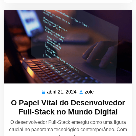
abril 21, 2024
zofe
abril
zofe
21,
O Papel Vital do Desenvolvedor
2024
Full-Stack no Mundo Digital
O desenvolvedor Full-Stack emergiu como uma figura
crucial no panorama tecnológico contemporâneo. Com